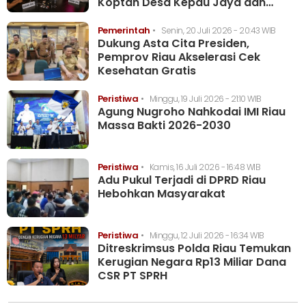
Koptan Desa Kepau Jaya dan
Oknum APH
Pemerintah
•
Senin, 20 Juli 2026 - 20:43 WIB
Dukung Asta Cita Presiden,
Pemprov Riau Akselerasi Cek
Kesehatan Gratis
Peristiwa
•
Minggu, 19 Juli 2026 - 21:10 WIB
Agung Nugroho Nahkodai IMI Riau
Massa Bakti 2026-2030
Peristiwa
•
Kamis, 16 Juli 2026 - 16:48 WIB
Adu Pukul Terjadi di DPRD Riau
Hebohkan Masyarakat
Peristiwa
•
Minggu, 12 Juli 2026 - 16:34 WIB
Ditreskrimsus Polda Riau Temukan
Kerugian Negara Rp13 Miliar Dana
CSR PT SPRH