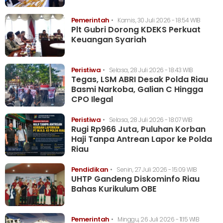
Pemerintah
•
Kamis, 30 Juli 2026 - 18:54 WIB
Plt Gubri Dorong KDEKS Perkuat
Keuangan Syariah
Peristiwa
•
Selasa, 28 Juli 2026 - 18:43 WIB
Tegas, LSM ABRI Desak Polda Riau
Basmi Narkoba, Galian C Hingga
CPO Ilegal
Peristiwa
•
Selasa, 28 Juli 2026 - 18:07 WIB
Rugi Rp966 Juta, Puluhan Korban
Haji Tanpa Antrean Lapor ke Polda
Riau
Pendidikan
•
Senin, 27 Juli 2026 - 15:09 WIB
UHTP Gandeng Diskominfo Riau
Bahas Kurikulum OBE
Pemerintah
•
Minggu, 26 Juli 2026 - 11:15 WIB