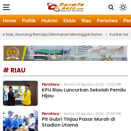
Home
Politik
Hukrim
Ekbis
Riau
Peristiwa
Pe
 Siak, Seorang Remaja Ditemukan Meninggal Dunia
•
Kunker ke Ri
# RIAU
Peristiwa
•
Kamis, 06 Agustus 2026 - 22:12 WIB
KPU Riau Luncurkan Sekolah Pemilu
Hijau
Peristiwa
•
Kamis, 06 Agustus 2026 - 15:58 WIB
Plt Gubri Tinjau Pasar Murah di
Stadion Utama