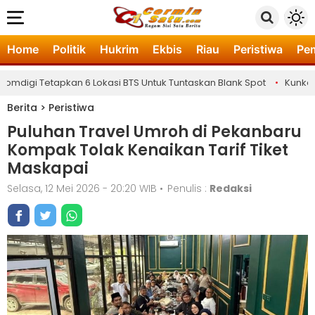
Home
Politik
Hukrim
Ekbis
Riau
Peristiwa
Pe
digi Tetapkan 6 Lokasi BTS Untuk Tuntaskan Blank Spot
•
Kunker k
Berita
>
Peristiwa
Puluhan Travel Umroh di Pekanbaru
Kompak Tolak Kenaikan Tarif Tiket
Maskapai
Selasa, 12 Mei 2026 - 20:20 WIB
•
Penulis :
Redaksi